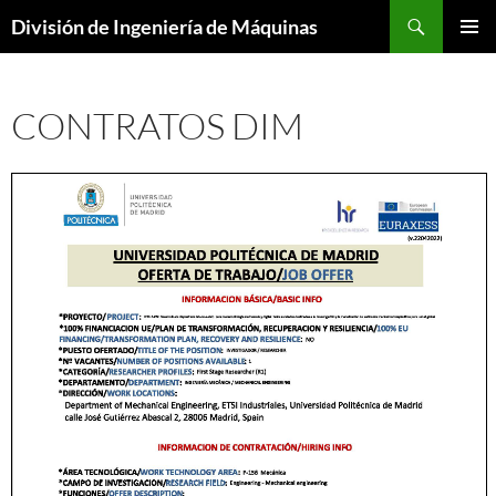
Saltar
Buscar
División de Ingeniería de Máquinas
al
MENÚ
contenido
PRINCI
CONTRATOS DIM